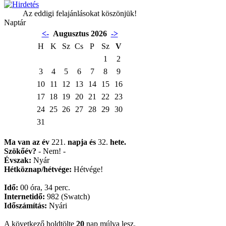
Az eddigi felajánlásokat köszönjük!
Naptár
<-
Augusztus 2026
->
H
K
Sz
Cs
P
Sz
V
1
2
3
4
5
6
7
8
9
10
11
12
13
14
15
16
17
18
19
20
21
22
23
24
25
26
27
28
29
30
31
Ma van az év
221.
napja
és
32.
hete.
Szökőév?
- Nem! -
Évszak:
Nyár
Hétköznap/hétvége:
Hétvége!
Idő:
00 óra, 34 perc.
Internetidő:
982 (Swatch)
Időszámítás:
Nyári
A következő holdtölte
20
nap múlva lesz.