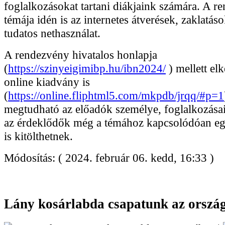
foglalkozásokat tartani diákjaink számára. A r
témája idén is az internetes átverések, zaklatás
tudatos nethasználat.
A rendezvény hivatalos honlapja
(
https://szinyeigimibp.hu/ibn2024/
) mellett el
online kiadvány is
(
https://online.fliphtml5.com/mkpdb/jrqq/#p=1
megtudható az előadók személye, foglalkozásai
az érdeklődők még a témához kapcsolódóan egy
is kitölthetnek.
Módosítás: ( 2024. február 06. kedd, 16:33 )
Lány kosárlabda csapatunk az orszá