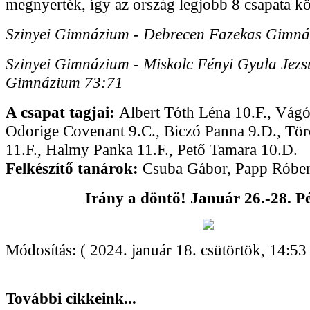
megnyerték, így az ország legjobb 8 csapata kö
Szinyei Gimnázium - Debrecen Fazekas Gimn
Szinyei Gimnázium - Miskolc Fényi Gyula Jezs
Gimnázium 73:71
A csapat tagjai:
Albert Tóth Léna 10.F., Vágó 
Odorige Covenant 9.C., Biczó Panna 9.D., Tör
11.F., Halmy Panka 11.F., Pető Tamara 10.D.
Felkészítő tanárok:
Csuba Gábor, Papp Róber
Irány a döntő! Január 26.-28. Pé
Módosítás: ( 2024. január 18. csütörtök, 14:53 
További cikkeink...