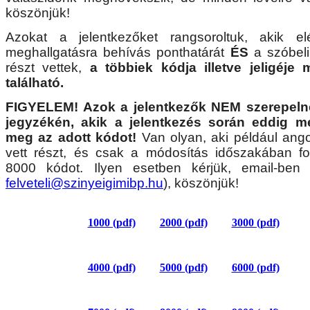
köszönjük!
Azokat a jelentkezőket rangsoroltuk, akik el
meghallgatásra behívás ponthatárát
ÉS
a szóbeli
részt vettek,
a többiek kódja illetve jeligéje 
található.
FIGYELEM! Azok a jelentkezők NEM szerepeln
jegyzékén, akik a jelentkezés során eddig m
meg az adott kódot!
Van olyan, aki például ango
vett részt, és csak a módosítás időszakában fo
8000 kódot. Ilyen esetben kérjük, email-ben 
felveteli@szinyeigimibp.hu
), köszönjük!
1000 (pdf)
2000 (pdf)
3000 (pdf)
4000 (pdf)
5000 (pdf)
6000 (pdf)