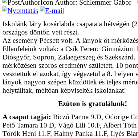
Author: Schlemmer Gábor |
Iskolánk lány kosárlabda csapata a hétvégén (
országos döntőn vett részt.
Az esemény Pécsett volt. A lányok öt mérkőzést
Ellenfeleink voltak: a Csík Ferenc Gimnázium 
Diósgyőr, Sopron, Zalaegerszeg és Szekszárd.
mérkőzésen szoros eredmény született, 10 pont
vesztettük el azokat, így végezetül a 8. helyen
lányok nagyon szépen küzdöttek és teljes mér
helytálltak, méltóan képviselték iskolánkat!
Ezúton is gratulálunk!
A csapat tagjai:
Biczó Panna 9.D, Odorige Co
Pető Tamara 10.D, Vágó Lili 10.F, Albert Tóth
Török Heni 11.F, Halmy Panka 11.F, Ilyés Bia