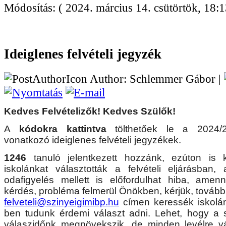
Módosítás: ( 2024. március 14. csütörtök, 18:1
Ideiglenes felvételi jegyzék
Author: Schlemmer Gábor |
Kedves Felvételizők! Kedves Szülők!
A
kódokra kattintva
tölthetőek le a 2024/
vonatkozó ideiglenes felvételi jegyzékek.
1246
tanuló jelentkezett hozzánk, ezúton is 
iskolánkat választották a felvételi eljárásban
odafigyelés mellett is előfordulhat hiba, amen
kérdés, probléma felmerül Önökben, kérjük, tovább
felveteli@szinyeigimibp.hu
címen keressék iskolán
ben tudunk érdemi választ adni. Lehet, hogy a s
válaszidőnk megnövekszik, de minden levélre vá