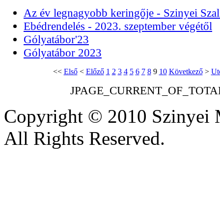
Az év legnagyobb keringője - Szinyei Sza
Ebédrendelés - 2023. szeptember végétől
Gólyatábor'23
Gólyatábor 2023
<<
Első
<
Előző
1
2
3
4
5
6
7
8
9
10
Következő
>
Ut
JPAGE_CURRENT_OF_TOTA
Copyright © 2010 Szinyei 
All Rights Reserved.