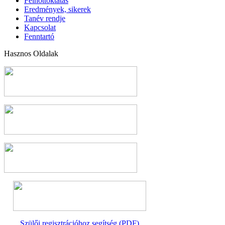
Felnőttoktatás
Eredmények, sikerek
Tanév rendje
Kapcsolat
Fenntartó
Hasznos Oldalak
Szülői regisztrációhoz segítség (PDF)