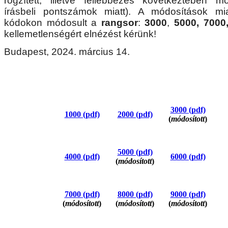
rögzített, illetve fellebbezés következtében m
írásbeli pontszámok miatt). A módosítások mi
kódokon módosult a
rangsor
:
3000
,
5000, 7000
kellemetlenségért elnézést kérünk!
Budapest, 2024. március 14.
3000 (pdf)
1000 (pdf)
2000 (pdf)
(
módosított
)
5000 (pdf)
4000 (pdf)
6000 (pdf)
(
módosított
)
7000 (pdf)
8000 (pdf)
9000 (pdf)
(
módosított
)
(
módosított
)
(
módosított
)