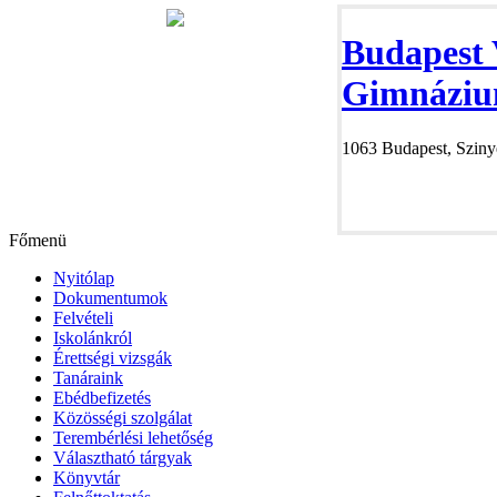
Budapest 
Gimnáziu
1063 Budapest, Szinye
Főmenü
Nyitólap
Dokumentumok
Felvételi
Iskolánkról
Érettségi vizsgák
Tanáraink
Ebédbefizetés
Közösségi szolgálat
Terembérlési lehetőség
Választható tárgyak
Könyvtár