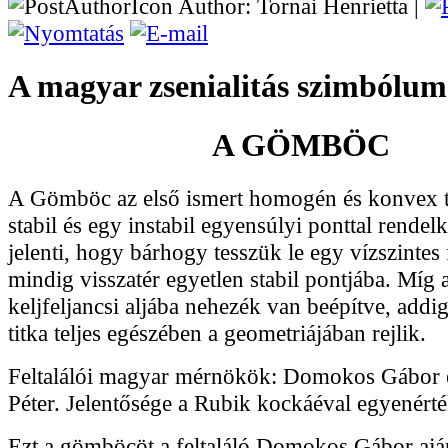
Author: Tornai Henrietta |
A magyar zsenialitás szimbólum
A GÖMBÖC
A Gömböc az első ismert homogén és konvex t
stabil és egy instabil egyensúlyi ponttal rendelk
jelenti, hogy bárhogy tesszük le egy vízszintes f
mindig visszatér egyetlen stabil pontjába. Míg 
keljfeljancsi aljába nehezék van beépítve, add
titka teljes egészében a geometriájában rejlik.
Feltalálói magyar mérnökök: Domokos Gábor 
Péter. Jelentősége a Rubik kockáéval egyenért
Ezt a gömböcöt a feltaláló Domokos Gábor aj