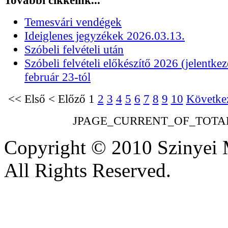
További cikkeink...
Temesvári vendégek
Ideiglenes jegyzékek 2026.03.13.
Szóbeli felvételi után
Szóbeli felvételi előkészítő 2026 (jelentkez
február 23-tól
<<
Első
<
Előző
1
2
3
4
5
6
7
8
9
10
Követke
JPAGE_CURRENT_OF_TOTA
Copyright © 2010 Szinyei 
All Rights Reserved.