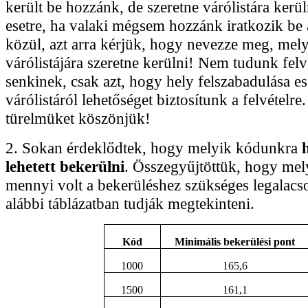
került be hozzánk, de szeretne várólistára kerül
esetre, ha valaki mégsem hozzánk iratkozik be 
közül, azt arra kérjük, hogy nevezze meg, mel
várólistájára szeretne kerülni! Nem tudunk felvé
senkinek, csak azt, hogy hely felszabadulása es
várólistáról lehetőséget biztosítunk a felvételre
türelmüket köszönjük!
2. Sokan érdeklődtek, hogy melyik kódunkra
lehetett bekerülni
. Összegyűjtöttük, hogy me
mennyi volt a bekerüléshez szükséges legalacs
alábbi táblázatban tudják megtekinteni.
Kód
Minimális bekerülési pont
1000
165,6
1500
161,1