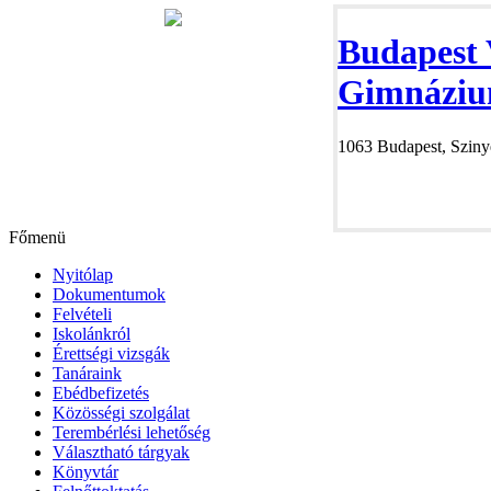
Budapest 
Gimnáziu
1063 Budapest, Szinye
Főmenü
Nyitólap
Dokumentumok
Felvételi
Iskolánkról
Érettségi vizsgák
Tanáraink
Ebédbefizetés
Közösségi szolgálat
Terembérlési lehetőség
Választható tárgyak
Könyvtár