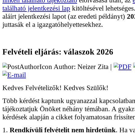
található jelentkezési lap
kitöltésével lehetséges.
aláírt jelentkezési lapot (az eredeti példányt)
20
juttasák el a igazgatóhelyettesekhez.
Felvételi eljárás: válaszok 2026
Author: Neizer Zita |
Kedves Felvételizők! Kedves Szülők!
Több kérdést kaptunk ugyanazzal kapcsolatban,
tájékoztatjuk Önöket néhány témában. A gyakr
kérdések alapján a cikket folyamatosan frissíte
1.
Rendkívüli felvételit nem hirdetünk
. Ha v