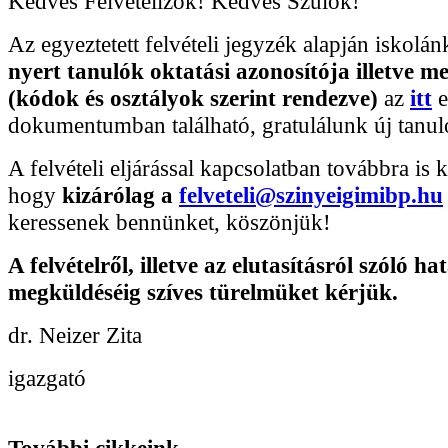
Kedves Felvételizők! Kedves Szülők!
Az egyeztetett felvételi jegyzék alapján iskolá
nyert tanulók oktatási azonosítója illetve me
(kódok és osztályok szerint rendezve)
az
itt
e
dokumentumban található, gratulálunk új tanul
A felvételi eljárással kapcsolatban továbbra is 
hogy
kizárólag a
felveteli@szinyeigimibp.hu
keressenek bennünket, köszönjük!
A felvételről, illetve az elutasításról szóló
hat
megküldéséig szíves türelmüket kérjük.
dr. Neizer Zita
igazgató