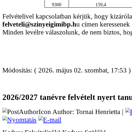
9300
159,4
Felvételivel kapcsolatban kérjük, hogy kizáróla
felveteli@szinyeigimibp.h
u címen keressenek
Minden levélre válaszolunk, de nem biztos, ho
Módosítás: ( 2026. május 02. szombat, 17:53 )
2026/2027 tanévre felvételt nyert tan
Author: Tornai Henrietta |