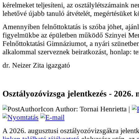
kérelmeket teljesíteni, az osztálylétszámaink ne
lehetővé újabb tanuló átvételét, megértésüket
Amennyiben felnőttoktatás is szóba jöhet, ajá
figyelmükbe az épületben működő Szinyei Mer
Felnőttoktatási Gimnáziumot, a nyári szünetbe
alkalommal szerveznek beiratkozást, honlap: te
dr. Neizer Zita igazgató
Osztályozóvizsga jelentkezés - 2026. 
Author: Tornai Henrietta |
A 2026. augusztusi osztályozóvizsgákra jelent
linken található tájékoztató
elolvasása után, az