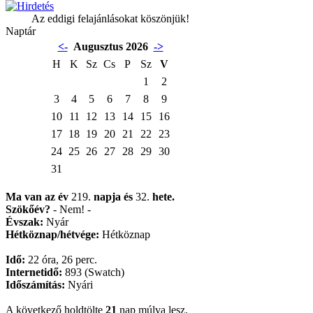
Az eddigi felajánlásokat köszönjük!
Naptár
<-
Augusztus 2026
->
H
K
Sz
Cs
P
Sz
V
1
2
3
4
5
6
7
8
9
10
11
12
13
14
15
16
17
18
19
20
21
22
23
24
25
26
27
28
29
30
31
Ma van az év
219.
napja
és
32.
hete.
Szökőév?
- Nem! -
Évszak:
Nyár
Hétköznap/hétvége:
Hétköznap
Idő:
22 óra, 26 perc.
Internetidő:
893 (Swatch)
Időszámítás:
Nyári
A következő holdtölte
21
nap múlva lesz.