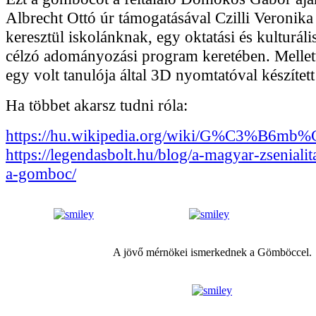
Albrecht Ottó úr támogatásával Czilli Veronika
keresztül iskolánknak, egy oktatási és kulturál
célzó adományozási program keretében. Mellett
egy volt tanulója által 3D nyomtatóval készített
Ha többet akarsz tudni róla:
https://hu.wikipedia.org/wiki/G%C3%B6mb
https://legendasbolt.hu/blog/a-magyar-zseniali
a-gomboc/
A jövő mérnökei ismerkednek a Gömböccel.