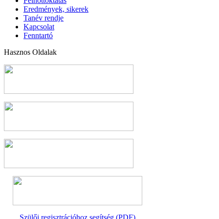
Felnőttoktatás
Eredmények, sikerek
Tanév rendje
Kapcsolat
Fenntartó
Hasznos Oldalak
Szülői regisztrációhoz segítség (PDF)