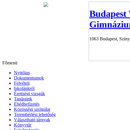
Budapest 
Gimnáziu
1063 Budapest, Szinye
Főmenü
Nyitólap
Dokumentumok
Felvételi
Iskolánkról
Érettségi vizsgák
Tanáraink
Ebédbefizetés
Közösségi szolgálat
Terembérlési lehetőség
Választható tárgyak
Könyvtár