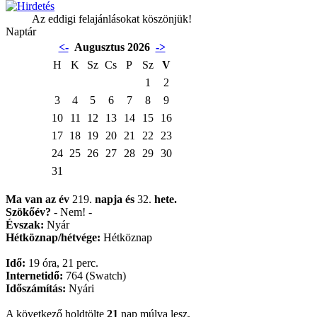
Az eddigi felajánlásokat köszönjük!
Naptár
<-
Augusztus 2026
->
H
K
Sz
Cs
P
Sz
V
1
2
3
4
5
6
7
8
9
10
11
12
13
14
15
16
17
18
19
20
21
22
23
24
25
26
27
28
29
30
31
Ma van az év
219.
napja
és
32.
hete.
Szökőév?
- Nem! -
Évszak:
Nyár
Hétköznap/hétvége:
Hétköznap
Idő:
19 óra, 21 perc.
Internetidő:
764 (Swatch)
Időszámítás:
Nyári
A következő holdtölte
21
nap múlva lesz.