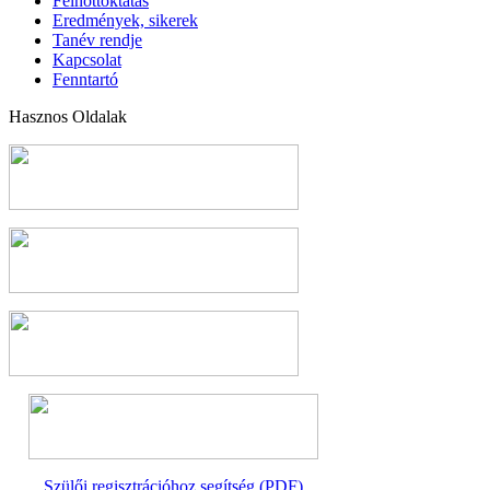
Felnőttoktatás
Eredmények, sikerek
Tanév rendje
Kapcsolat
Fenntartó
Hasznos Oldalak
Szülői regisztrációhoz segítség (PDF)