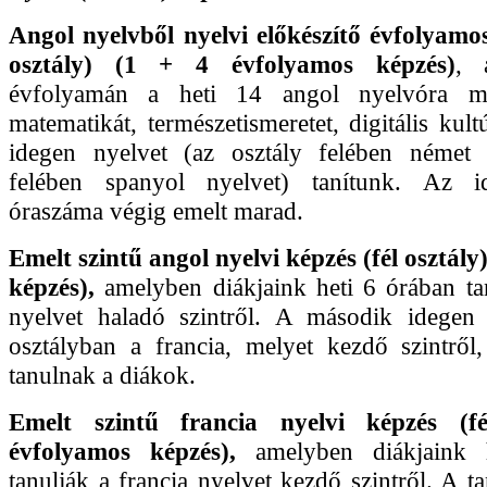
Angol nyelvből nyelvi előkészítő évfolyamos
osztály) (1 + 4 évfolyamos képzés)
, 
évfolyamán a heti 14 angol nyelvóra mel
matematikát, természetismeretet, digitális kul
idegen nyelvet (az osztály felében német 
felében spanyol nyelvet) tanítunk. Az i
óraszáma végig emelt marad.
Emelt szintű angol nyelvi képzés (fél osztály
képzés),
amelyben diákjaink heti 6 órában ta
nyelvet haladó szintről. A második idegen
osztályban a francia, melyet kezdő szintről
tanulnak a diákok.
Emelt szintű francia nyelvi képzés (fé
évfolyamos képzés),
amelyben diákjaink 
tanulják a francia nyelvet kezdő szintről. A 