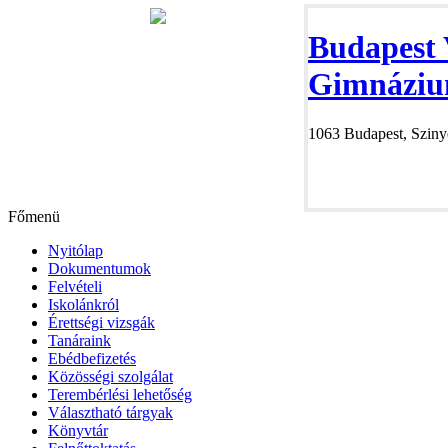
Budapest 
Gimnáziu
1063 Budapest, Szinye
Főmenü
Nyitólap
Dokumentumok
Felvételi
Iskolánkról
Érettségi vizsgák
Tanáraink
Ebédbefizetés
Közösségi szolgálat
Terembérlési lehetőség
Választható tárgyak
Könyvtár