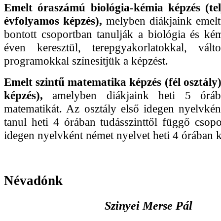
Emelt óraszámú biológia-kémia képzés (telj
évfolyamos képzés),
melyben diákjaink emelt
bontott csoportban tanulják a biológia és kém
éven keresztül, terepgyakorlatokkal, vált
programokkal színesítjük a képzést.
Emelt szintű matematika képzés (fél osztály
képzés),
amelyben diákjaink heti 5 óráb
matematikát. Az osztály első idegen nyelvkén
tanul heti 4 órában tudásszinttől függő csop
idegen nyelvként német nyelvet heti 4 órában k
Névadónk
Szinyei Merse Pál