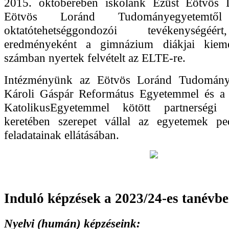
2015. októberében iskolánk Ezüst Eötvös D
Eötvös Loránd Tudományegyetemtől 
oktatótehetséggondozói tevékenységéé
eredményeként a gimnázium diákjai kiem
számban nyertek felvételt az ELTE-re.
Intézményünk az Eötvös Loránd Tudomány
Károli Gáspár Református Egyetemmel és a
KatolikusEgyetemmel kötött partnerségi 
keretében szerepet vállal az egyetemek pe
feladatainak ellátásában.
Induló képzések a 2023/24-es tanévb
Nyelvi (humán) képzéseink: