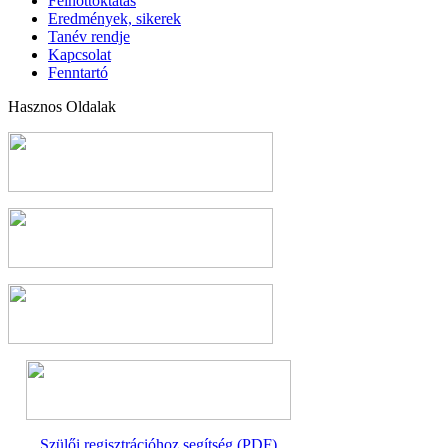
Felnőttoktatás
Eredmények, sikerek
Tanév rendje
Kapcsolat
Fenntartó
Hasznos Oldalak
Szülői regisztrációhoz segítség (PDF)