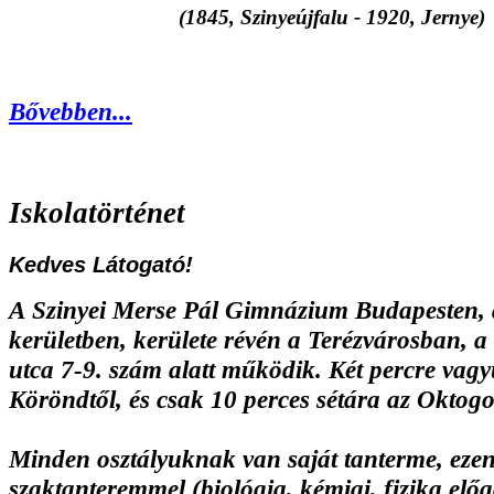
(1845, Szinyeújfalu - 1920, Jernye)
Bővebben...
Iskolatörténet
Kedves Látogató!
A
Szinyei Merse Pál Gimnázium
Budapesten, 
kerületben, kerülete révén a Terézvárosban, a
utca 7-9. szám alatt működik. Két percre vag
Köröndtől, és csak 10 perces sétára az Oktogo
Minden osztályuknak van saját tanterme, ezen
szaktanteremmel (biológia, kémiai, fizika elő