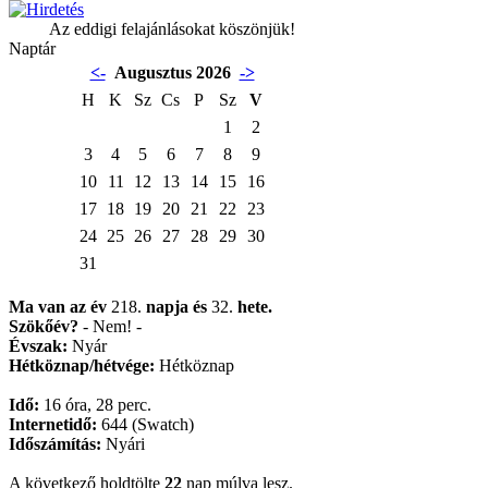
Az eddigi felajánlásokat köszönjük!
Naptár
<-
Augusztus 2026
->
H
K
Sz
Cs
P
Sz
V
1
2
3
4
5
6
7
8
9
10
11
12
13
14
15
16
17
18
19
20
21
22
23
24
25
26
27
28
29
30
31
Ma van az év
218.
napja
és
32.
hete.
Szökőév?
- Nem! -
Évszak:
Nyár
Hétköznap/hétvége:
Hétköznap
Idő:
16 óra, 28 perc.
Internetidő:
644 (Swatch)
Időszámítás:
Nyári
A következő holdtölte
22
nap múlva lesz.