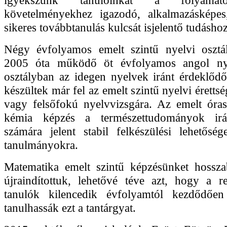
követelményekhez igazodó, alkalmazásképe
sikeres továbbtanulás kulcsát isjelentő tudáshoz 
Négy évfolyamos emelt szintű nyelvi osztá
2005 óta működő öt évfolyamos angol nye
osztályban az idegen nyelvek iránt érdeklődő
készültek már fel az emelt szintű nyelvi érettsé
vagy felsőfokú nyelvvizsgára. Az emelt óra
kémia képzés a természettudományok irá
számára jelent stabil felkészülési lehetősé
tanulmányokra.
Matematika emelt szintű képzésünket hossza
újraindítottuk, lehetővé téve azt, hogy a r
tanulók kilencedik évfolyamtól kezdődően
tanulhassák ezt a tantárgyat.