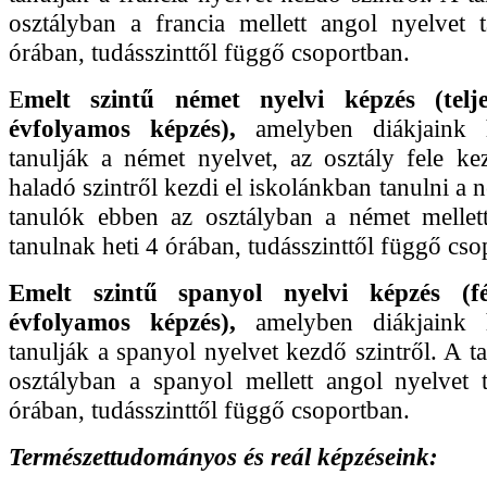
osztályban a francia mellett angol nyelvet 
órában, tudásszinttől függő csoportban.
E
melt szintű német nyelvi képzés (telje
évfolyamos képzés),
amelyben diákjaink 
tanulják a német nyelvet, az osztály fele ke
haladó szintről kezdi el iskolánkban tanulni a 
tanulók ebben az osztályban a német mellet
tanulnak heti 4 órában, tudásszinttől függő cso
Emelt szintű spanyol nyelvi képzés (fé
évfolyamos képzés),
amelyben diákjaink 
tanulják a spanyol nyelvet kezdő szintről. A 
osztályban a spanyol mellett angol nyelvet 
órában, tudásszinttől függő csoportban.
Természettudományos és reál képzéseink: