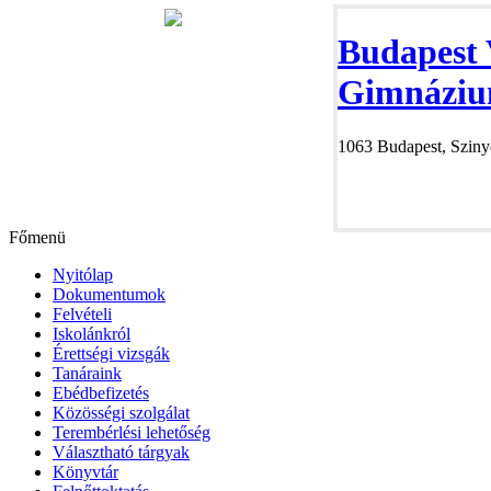
Budapest 
Gimnáziu
1063 Budapest, Szinye
Főmenü
Nyitólap
Dokumentumok
Felvételi
Iskolánkról
Érettségi vizsgák
Tanáraink
Ebédbefizetés
Közösségi szolgálat
Terembérlési lehetőség
Választható tárgyak
Könyvtár