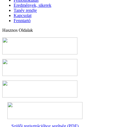
Felnőttoktatás
Eredmények, sikerek
Tanév rendje
Kapcsolat
Fenntartó
Hasznos Oldalak
Szülői regisztrációhoz segítség (PDF)