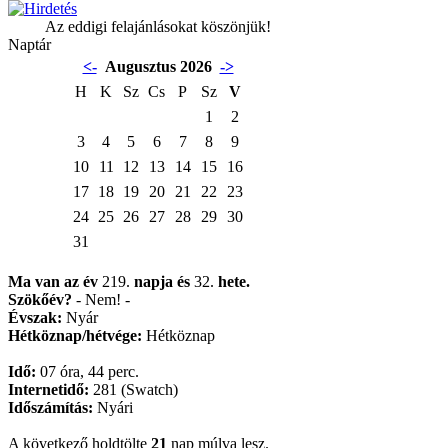
Az eddigi felajánlásokat köszönjük!
Naptár
<-
Augusztus 2026
->
H
K
Sz
Cs
P
Sz
V
1
2
3
4
5
6
7
8
9
10
11
12
13
14
15
16
17
18
19
20
21
22
23
24
25
26
27
28
29
30
31
Ma van az év
219.
napja
és
32.
hete.
Szökőév?
- Nem! -
Évszak:
Nyár
Hétköznap/hétvége:
Hétköznap
Idő:
07 óra, 44 perc.
Internetidő:
281 (Swatch)
Időszámítás:
Nyári
A következő holdtölte
21
nap múlva lesz.