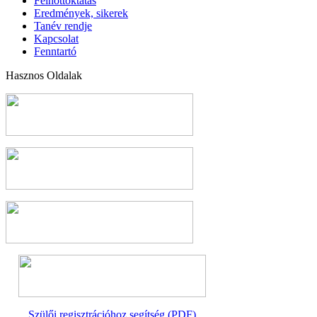
Felnőttoktatás
Eredmények, sikerek
Tanév rendje
Kapcsolat
Fenntartó
Hasznos Oldalak
Szülői regisztrációhoz segítség (PDF)