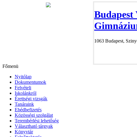
Budapest 
Gimnáziu
1063 Budapest, Szinye
Főmenü
Nyitólap
Dokumentumok
Felvételi
Iskolánkról
Érettségi vizsgák
Tanáraink
Ebédbefizetés
Közösségi szolgálat
Terembérlési lehetőség
Választható tárgyak
Könyvtár