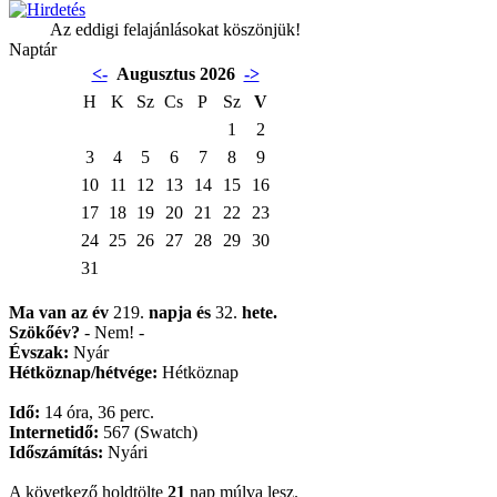
Az eddigi felajánlásokat köszönjük!
Naptár
<-
Augusztus 2026
->
H
K
Sz
Cs
P
Sz
V
1
2
3
4
5
6
7
8
9
10
11
12
13
14
15
16
17
18
19
20
21
22
23
24
25
26
27
28
29
30
31
Ma van az év
219.
napja
és
32.
hete.
Szökőév?
- Nem! -
Évszak:
Nyár
Hétköznap/hétvége:
Hétköznap
Idő:
14 óra, 36 perc.
Internetidő:
567 (Swatch)
Időszámítás:
Nyári
A következő holdtölte
21
nap múlva lesz.