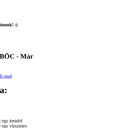
ánunk! :)
MBÖC - Már
a:
 egy instabil
e egy vízszintes