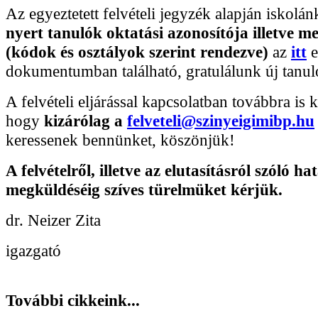
Az egyeztetett felvételi jegyzék alapján iskolá
nyert tanulók oktatási azonosítója illetve me
(kódok és osztályok szerint rendezve)
az
itt
e
dokumentumban található, gratulálunk új tanul
A felvételi eljárással kapcsolatban továbbra is 
hogy
kizárólag a
felveteli@szinyeigimibp.hu
keressenek bennünket, köszönjük!
A felvételről, illetve az elutasításról szóló
hat
megküldéséig szíves türelmüket kérjük.
dr. Neizer Zita
igazgató
További cikkeink...