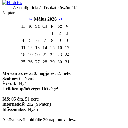
Az eddigi felajánlásokat köszönjük!
Naptár
<-
Május 2026
->
H
K
Sz
Cs
P
Sz
V
1
2
3
4
5
6
7
8
9
10
11
12
13
14
15
16
17
18
19
20
21
22
23
24
25
26
27
28
29
30
31
Ma van az év
220.
napja
és
32.
hete.
Szökőév?
- Nem! -
Évszak:
Nyár
Hétköznap/hétvége:
Hétvége!
Idő:
05 óra, 51 perc.
Internetidő:
202 (Swatch)
Időszámítás:
Nyári
A következő holdtölte
20
nap múlva lesz.