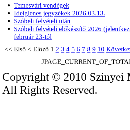
Temesvári vendégek
Ideiglenes jegyzékek 2026.03.13.
Szóbeli felvételi után
Szóbeli felvételi előkészítő 2026 (jelentkez
február 23-tól
<<
Első
<
Előző
1
2
3
4
5
6
7
8
9
10
Követke
JPAGE_CURRENT_OF_TOTA
Copyright © 2010 Szinyei 
All Rights Reserved.