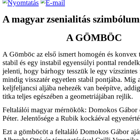
A magyar zsenialitás szimbólum
A GÖMBÖC
A Gömböc az első ismert homogén és konvex t
stabil és egy instabil egyensúlyi ponttal rendelk
jelenti, hogy bárhogy tesszük le egy vízszintes f
mindig visszatér egyetlen stabil pontjába. Míg 
keljfeljancsi aljába nehezék van beépítve, add
titka teljes egészében a geometriájában rejlik.
Feltalálói magyar mérnökök: Domokos Gábor 
Péter. Jelentősége a Rubik kockáéval egyenért
Ezt a gömböcöt a feltaláló Domokos Gábor aj
Albrecht Ottó úr támogatásával Czilli Veronika