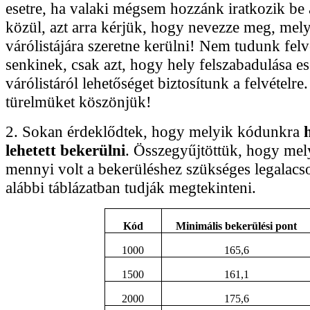
esetre, ha valaki mégsem hozzánk iratkozik be 
közül, azt arra kérjük, hogy nevezze meg, mel
várólistájára szeretne kerülni! Nem tudunk felvé
senkinek, csak azt, hogy hely felszabadulása es
várólistáról lehetőséget biztosítunk a felvételre
türelmüket köszönjük!
2. Sokan érdeklődtek, hogy melyik kódunkra
lehetett bekerülni
. Összegyűjtöttük, hogy me
mennyi volt a bekerüléshez szükséges legalacs
alábbi táblázatban tudják megtekinteni.
Kód
Minimális bekerülési pont
1000
165,6
1500
161,1
2000
175,6