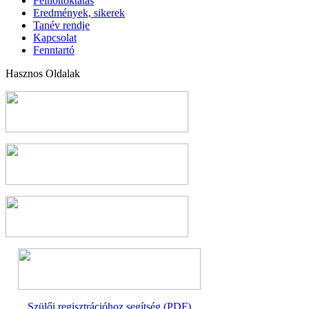
Felnőttoktatás
Eredmények, sikerek
Tanév rendje
Kapcsolat
Fenntartó
Hasznos Oldalak
Szülői regisztrációhoz segítség (PDF)