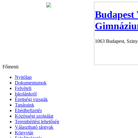
Budapest 
Gimnáziu
1063 Budapest, Szinye
Főmenü
Nyitólap
Dokumentumok
Felvételi
Iskolánkról
Érettségi vizsgák
Tanáraink
Ebédbefizetés
Közösségi szolgálat
Terembérlési lehetőség
Választható tárgyak
Könyvtár