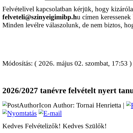
Felvételivel kapcsolatban kérjük, hogy kizáróla
felveteli@szinyeigimibp.h
u címen keressenek
Minden levélre válaszolunk, de nem biztos, ho
Módosítás: ( 2026. május 02. szombat, 17:53 )
2026/2027 tanévre felvételt nyert tan
Author: Tornai Henrietta |
Kedves Felvételizők! Kedves Szülők!