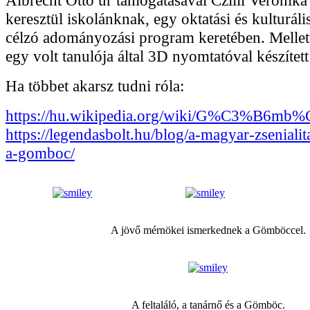
keresztül iskolánknak, egy oktatási és kulturál
célzó adományozási program keretében. Mellett
egy volt tanulója által 3D nyomtatóval készített
Ha többet akarsz tudni róla:
https://hu.wikipedia.org/wiki/G%C3%B6mb
https://legendasbolt.hu/blog/a-magyar-zseniali
a-gomboc/
A jövő mérnökei ismerkednek a Gömböccel.
A feltaláló, a tanárnő és a Gömböc.