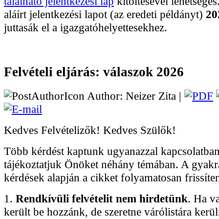
található jelentkezési lap
kitöltésével lehetséges.
aláírt jelentkezési lapot (az eredeti példányt)
20
juttasák el a igazgatóhelyettesekhez.
Felvételi eljárás: válaszok 2026
Author: Neizer Zita |
Kedves Felvételizők! Kedves Szülők!
Több kérdést kaptunk ugyanazzal kapcsolatban,
tájékoztatjuk Önöket néhány témában. A gyakr
kérdések alapján a cikket folyamatosan frissíte
1.
Rendkívüli felvételit nem hirdetünk
. Ha v
került be hozzánk, de szeretne várólistára kerül