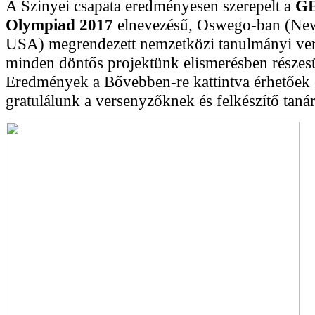
A Szinyei csapata eredményesen szerepelt a
G
Olympiad 2017
elnevezésű, Oswego-ban (New
USA) megrendezett nemzetközi tanulmányi ve
minden döntős projektünk elismerésben részesü
Eredmények a Bővebben-re kattintva érhetőek el
gratulálunk a versenyzőknek és felkészítő taná