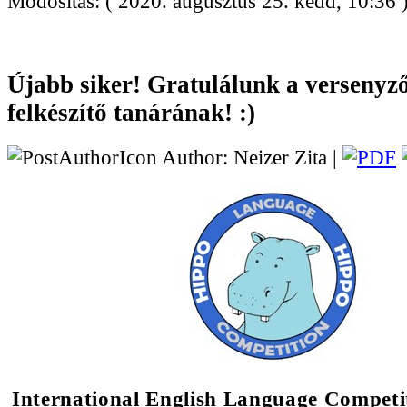
Módosítás: ( 2020. augusztus 25. kedd, 10:36 
Újabb siker! Gratulálunk a versenyz
felkészítő tanárának! :)
Author: Neizer Zita |
International English Language Competi