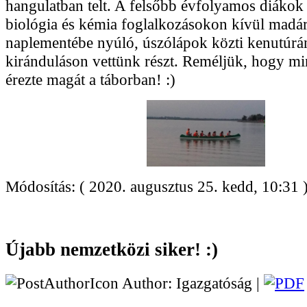
hangulatban telt. A felsőbb évfolyamos diákok á
biológia és kémia foglalkozásokon kívül madá
naplementébe nyúló, úszólápok közti kenutúrá
kiránduláson vettünk részt. Reméljük, hogy mi
érezte magát a táborban! :)
Módosítás: ( 2020. augusztus 25. kedd, 10:31 
Újabb nemzetközi siker! :)
Author: Igazgatóság |