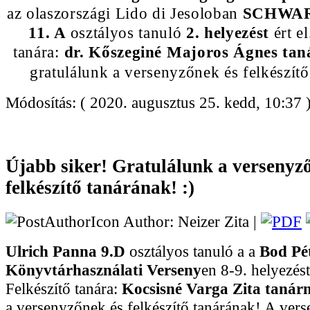
az olaszországi Lido di Jesoloban
SCHWAR
11. A
osztályos tanuló
2. helyezést
ért el
tanára:
dr. Kőszeginé Majoros Ágnes tan
gratulálunk a versenyzőnek és felkészítő
Módosítás: ( 2020. augusztus 25. kedd, 10:37 
Újabb siker! Gratulálunk a versenyz
felkészítő tanárának! :)
Author: Neizer Zita |
Ulrich Panna 9.D
osztályos tanuló a a
Bod Pé
Könyvtárhasználati Verseny
en 8-9. helyezést 
Felkészítő tanára:
Kocsisné Varga Zita tanár
a versenyzőnek és felkészítő tanárának! A vers