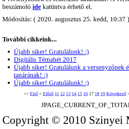
beszámoló
ide
kattintva érhető el.
Módosítás: ( 2020. augusztus 25. kedd, 10:37 
További cikkeink...
Újabb siker! Gratulálunk! :)
Digitális Témahét 2017
Újabb siker! Gratulálunk a versenyzőnek és
tanárának! :)
Újabb siker! Gratulálunk! :)
<<
Első
<
Előző
11
12
13
14
15
16
17
18
19
Következő
JPAGE_CURRENT_OF_TOTA
Copyright © 2010 Szinyei 