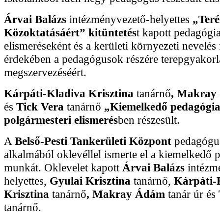
Árvai Balázs
intézményvezető-helyettes
„Teré
Közoktatásáért” kitüntetés
t kapott pedagógi
elismeréseként és a kerületi környezeti nevelés 
érdekében a pedagógusok részére terepgyakorl
megszervezéséért.
Kárpáti-Kladiva Krisztina
tanárnő
, Makra
és
Tick Vera
tanárnő
„Kiemelkedő pedagógia
polgármesteri elismerés
ben részesült.
A
Belső-Pesti Tankerületi Központ
pedagógu
alkalmából oklevéllel ismerte el a kiemelkedő 
munkát. Oklevelet kapott
Árvai Balázs
intézm
helyettes,
Gyulai Krisztina
tanárnő,
Kárpáti-
Krisztina
tanárnő
, Makray Ádám
tanár úr és
tanárnő.