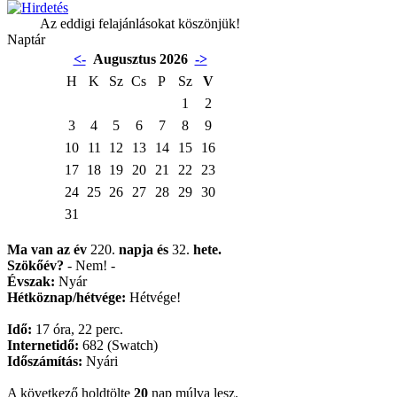
Az eddigi felajánlásokat köszönjük!
Naptár
<-
Augusztus 2026
->
H
K
Sz
Cs
P
Sz
V
1
2
3
4
5
6
7
8
9
10
11
12
13
14
15
16
17
18
19
20
21
22
23
24
25
26
27
28
29
30
31
Ma van az év
220.
napja
és
32.
hete.
Szökőév?
- Nem! -
Évszak:
Nyár
Hétköznap/hétvége:
Hétvége!
Idő:
17 óra, 22 perc.
Internetidő:
682 (Swatch)
Időszámítás:
Nyári
A következő holdtölte
20
nap múlva lesz.