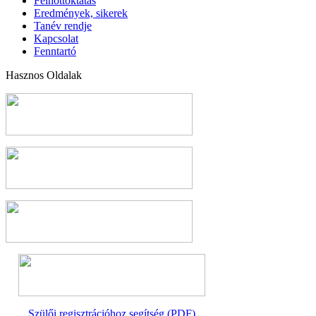
Felnőttoktatás
Eredmények, sikerek
Tanév rendje
Kapcsolat
Fenntartó
Hasznos Oldalak
Szülői regisztrációhoz segítség (PDF)