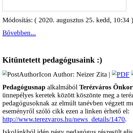
Módosítás: ( 2020. augusztus 25. kedd, 10:34 
Bővebben...
Kitüntetett pedagógusaink :)
Author: Neizer Zita |
Pedagógusnap
alkalmából
Terézváros Önko
ünnepélyes keretek között köszönte meg a teré
pedagógusoknak az elmúlt tanévben végzett mu
eseményről szóló cikk ezen a linken érhető el:
http://www.terezvaros.hu/news_details/1470
.
Iskolánkból idén négy pedagógus részesült eli