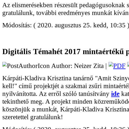
Az elismerésekben részesült pedagógusoknak sz
gratulálunk, további eredményes munkát kívá
Módosítás: ( 2020. augusztus 25. kedd, 10:35 
Digitális Témahét 2017 mintaértékű p
Author: Neizer Zita |
Kárpáti-Kladiva Krisztina tanárnő "Amit Szinye
kell!" című projektjét a szakmai zsűri mintaért
nyilvánította. Az erről szóló tanúsítvány
ide
kat
tekinthető meg. A projekt minden közreműköd
köszönjük a munkát, Kárpáti-Kladiva Krisztin
szeretettel gratulálunk!