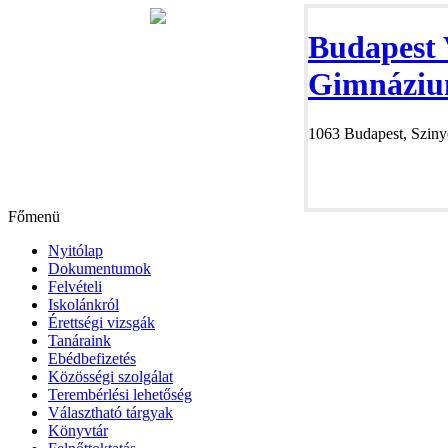
Budapest 
Gimnáziu
1063 Budapest, Szinye
Főmenü
Nyitólap
Dokumentumok
Felvételi
Iskolánkról
Érettségi vizsgák
Tanáraink
Ebédbefizetés
Közösségi szolgálat
Terembérlési lehetőség
Választható tárgyak
Könyvtár