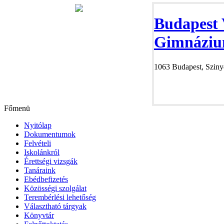
Budapest 
Gimnáziu
1063 Budapest, Szinye
Főmenü
Nyitólap
Dokumentumok
Felvételi
Iskolánkról
Érettségi vizsgák
Tanáraink
Ebédbefizetés
Közösségi szolgálat
Terembérlési lehetőség
Választható tárgyak
Könyvtár