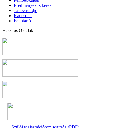
Felnőttoktatás
Eredmények, sikerek
Tanév rendje
Kapcsolat
Fenntartó
Hasznos Oldalak
Szülői regisztrációhoz segítség (PDF)