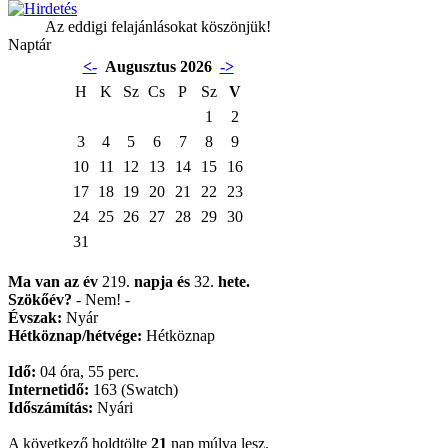
Az eddigi felajánlásokat köszönjük!
Naptár
<-
Augusztus 2026
->
H
K
Sz
Cs
P
Sz
V
1
2
3
4
5
6
7
8
9
10
11
12
13
14
15
16
17
18
19
20
21
22
23
24
25
26
27
28
29
30
31
Ma van az év
219.
napja
és
32.
hete.
Szökőév?
- Nem! -
Évszak:
Nyár
Hétköznap/hétvége:
Hétköznap
Idő:
04 óra, 55 perc.
Internetidő:
163 (Swatch)
Időszámítás:
Nyári
A következő holdtölte
21
nap múlva lesz.