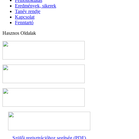
Felnőttoktatás
Eredmények, sikerek
Tanév rendje
Kapcsolat
Fenntartó
Hasznos Oldalak
Szülői regisztrációhoz segítség (PDF)