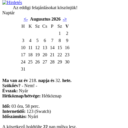
Az eddigi felajánlásokat köszönjük!
Naptár
<-
Augusztus 2026
->
H
K
Sz
Cs
P
Sz
V
1
2
3
4
5
6
7
8
9
10
11
12
13
14
15
16
17
18
19
20
21
22
23
24
25
26
27
28
29
30
31
Ma van az év
218.
napja
és
32.
hete.
Szökőév?
- Nem! -
Évszak:
Nyár
Hétköznap/hétvége:
Hétköznap
Idő:
03 óra, 58 perc.
Internetidő:
123 (Swatch)
Időszámítás:
Nyári
A következő holdtölte
22
nap múlva lesz.