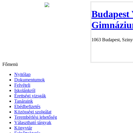
Budapest 
Gimnáziu
1063 Budapest, Szinye
Főmenü
Nyitólap
Dokumentumok
Felvételi
Iskolánkról
Érettségi vizsgák
Tanáraink
Ebédbefizetés
Közösségi szolgálat
Terembérlési lehetőség
Választható tárgyak
Könyvtár