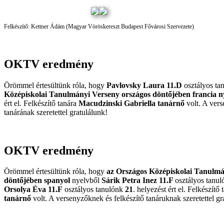
Felkészítő: Kettner Ádám (Magyar Vöröskereszt Budapest Fővárosi Szervezete)
OKTV eredmény
Örömmel értesültünk róla, hogy
Pavlovsky Laura 11.D
osztályos ta
Középiskolai Tanulmányi Verseny országos döntőjében
francia n
ért el.
Felkészítő tanára
Macudzinski
Gabriella tanárnő
volt. A vers
tanárának szeretettel gratulálunk!
OKTV eredmény
Örömmel értesültünk róla, hogy
az
Országos Középiskolai Tanulmá
döntőjében
spanyol
nyelvből
Sárik Petra Inez 11.F
osztályos tanul
Orsolya Éva 11.F
osztályos tanulónk
21
. helyezést ért el. F
elkészítő
tanárnő
volt. A versenyzőknek és felkészítő tanáruknak szeretettel gr