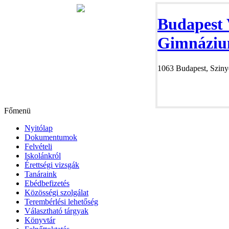
Budapest 
Gimnáziu
1063 Budapest, Szinye
Főmenü
Nyitólap
Dokumentumok
Felvételi
Iskolánkról
Érettségi vizsgák
Tanáraink
Ebédbefizetés
Közösségi szolgálat
Terembérlési lehetőség
Választható tárgyak
Könyvtár