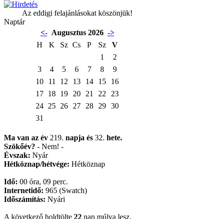
Az eddigi felajánlásokat köszönjük!
Naptár
<-
Augusztus 2026
->
H
K
Sz
Cs
P
Sz
V
1
2
3
4
5
6
7
8
9
10
11
12
13
14
15
16
17
18
19
20
21
22
23
24
25
26
27
28
29
30
31
Ma van az év
219.
napja
és
32.
hete.
Szökőév?
- Nem! -
Évszak:
Nyár
Hétköznap/hétvége:
Hétköznap
Idő:
00 óra, 09 perc.
Internetidő:
965 (Swatch)
Időszámítás:
Nyári
A következő holdtölte
22
nap múlva lesz.