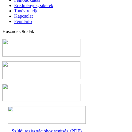
Felnőttoktatás
Eredmények, sikerek
Tanév rendje
Kapcsolat
Fenntartó
Hasznos Oldalak
Szülői regisztrációhoz segítség (PDF)