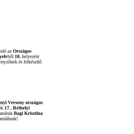
nuló az
Országos
yelv
ből
18.
helyezést
enyzőnek és felkészítő
nyi Verseny
országos
ók
17
.,
Réthelyi
 tanáruk
Bagi Krisztina
atulálunk!